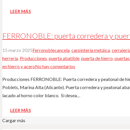
LEER MÁS
FERRONOBLE: puerta corredera y puerta
15 marzo 2025
Ferronoble
cancela
,
carpintería metáica
,
cerrajerí
herrería
,
Producciones
,
puerta abatible
,
puerta de hierro
,
puertas
en hierro y acero
No hay comentarios
Producciones FERRONOBLE: Puerta corredera y peatonal de hierr
Poblets, Marina Alta (Alicante). Puerta corredera y peatonal aba
lacado al horno color blanco. ️ Si desea…
LEER MÁS
Cargar más