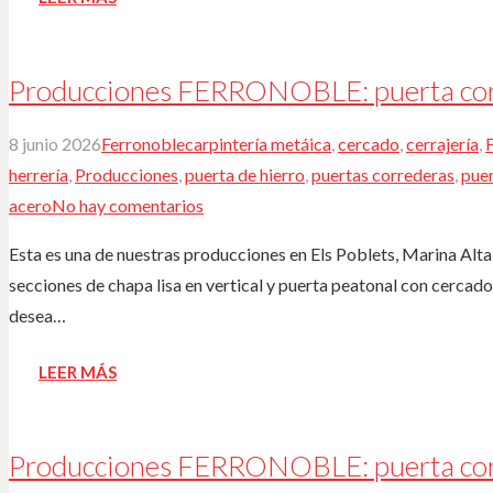
Producciones FERRONOBLE: puerta corr
8 junio 2026
Ferronoble
carpintería metáica
,
cercado
,
cerrajería
,
herrería
,
Producciones
,
puerta de hierro
,
puertas correderas
,
puer
acero
No hay comentarios
Esta es una de nuestras producciones en Els Poblets, Marina Alta
secciones de chapa lisa en vertical y puerta peatonal con cercado
desea…
LEER MÁS
Producciones FERRONOBLE: puerta corr