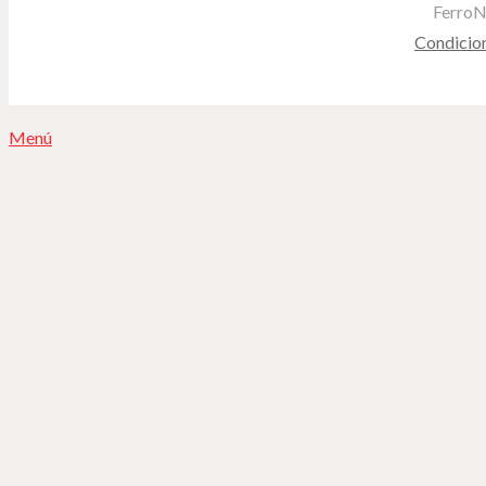
FerroN
Condicio
Menú