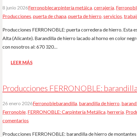
8 junio 2026
Ferronoble
carpintería metáica
,
cerrajería
,
Ferronobl
Producciones
,
puerta de chapa
,
puerta de hierro
,
servicios
,
trabaj
Producciones FERRONOBLE: puerta corredera de hierro. Esta es
Alta (Alicante). Barandilla de hierro lacado al horno en color neg
con nosotros al: 670 320…
LEER MÁS
Producciones FERRONOBLE: barandilla 
26 enero 2026
Ferronoble
barandilla
,
barandilla de hierro
,
barandi
Ferronoble
,
FERRONOBLE: Carpintería Metálica
,
herrería
,
Prod
comentarios
Producciones FERRONOBLE: barandilla de hierro de montantes co