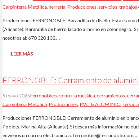
Carpintería Metálica
,
herrería
,
Producciones
,
servicios
,
trabajos 
Producciones FERRONOBLE: Barandilla de diseño. Esta es una de
(Alicante). Barandilla de hierro lacado al horno en color negro. ️
nosotros al: 670 320 133,…
LEER MÁS
FERRONOBLE: Cerramiento de aluminio
9 mayo 2025
Ferronoble
carpintería metáica
,
cerramientos
,
cerra
Carpintería Metálica
,
Producciones
,
PVC & ALUMINIO
,
servici
Producciones FERRONOBLE: Cerramiento de aluminio en blanco. 
Poblets, Marina Alta (Alicante). ️Si desea más información no du
envíenos un correo electrónico a: ferronoble@ferronoble.com…