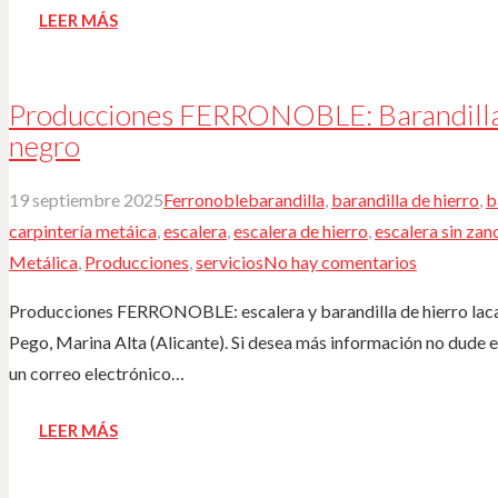
LEER MÁS
Producciones FERRONOBLE: Barandilla y
negro
19 septiembre 2025
Ferronoble
barandilla
,
barandilla de hierro
,
b
carpintería metáica
,
escalera
,
escalera de hierro
,
escalera sin zan
Metálica
,
Producciones
,
servicios
No hay comentarios
Producciones FERRONOBLE: escalera y barandilla de hierro laca
Pego, Marina Alta (Alicante). ️Si desea más información no dude 
un correo electrónico…
LEER MÁS