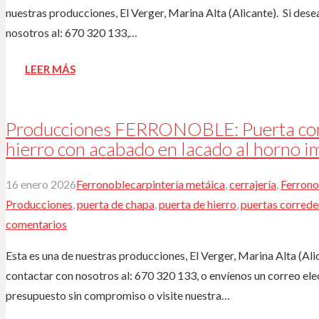
nuestras producciones, El Verger, Marina Alta (Alicante). ️ Si de
nosotros al: 670 320 133,…
LEER MÁS
Producciones FERRONOBLE: Puerta corr
hierro con acabado en lacado al horno im
16 enero 2026
Ferronoble
carpintería metáica
,
cerrajería
,
Ferrono
Producciones
,
puerta de chapa
,
puerta de hierro
,
puertas correde
comentarios
Esta es una de nuestras producciones, El Verger, Marina Alta (Ali
contactar con nosotros al: 670 320 133, o envíenos un correo e
presupuesto sin compromiso o visite nuestra…