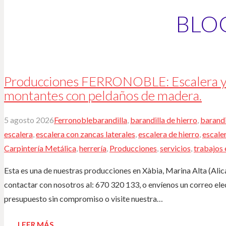
BLO
Producciones FERRONOBLE: Escalera y b
montantes con peldaños de madera.
5 agosto 2026
Ferronoble
barandilla
,
barandilla de hierro
,
barandi
escalera
,
escalera con zancas laterales
,
escalera de hierro
,
escale
Carpintería Metálica
,
herrería
,
Producciones
,
servicios
,
trabajos 
Esta es una de nuestras producciones en Xàbia, Marina Alta (Alica
contactar con nosotros al: 670 320 133, o envíenos un correo e
presupuesto sin compromiso o visite nuestra…
LEER MÁS