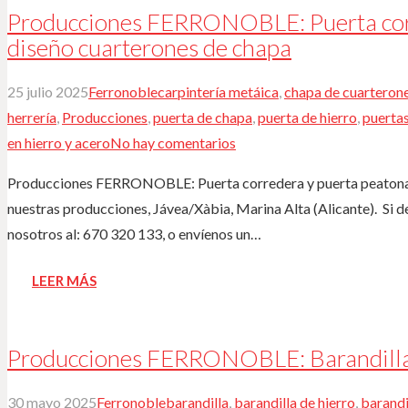
Producciones FERRONOBLE: Puerta corr
diseño cuarterones de chapa
25 julio 2025
Ferronoble
carpintería metáica
,
chapa de cuarteron
herrería
,
Producciones
,
puerta de chapa
,
puerta de hierro
,
puerta
en hierro y acero
No hay comentarios
Producciones FERRONOBLE: Puerta corredera y puerta peatonal 
nuestras producciones, Jávea/Xàbia, Marina Alta (Alicante). ️ Si
nosotros al: 670 320 133, o envíenos un…
LEER MÁS
Producciones FERRONOBLE: Barandilla 
30 mayo 2025
Ferronoble
barandilla
,
barandilla de hierro
,
barandi